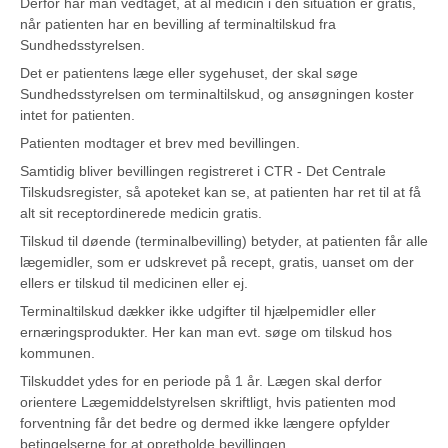
Derfor har man vedtaget, at al medicin i den situation er gratis,
når patienten har en bevilling af terminaltilskud fra
Sundhedsstyrelsen.
Det er patientens læge eller sygehuset, der skal søge
Sundhedsstyrelsen om terminaltilskud, og ansøgningen koster
intet for patienten.
Patienten modtager et brev med bevillingen.
Samtidig bliver bevillingen registreret i CTR - Det Centrale
Tilskudsregister, så apoteket kan se, at patienten har ret til at få
alt sit receptordinerede medicin gratis.
Tilskud til døende (terminalbevilling) betyder, at patienten får alle
lægemidler, som er udskrevet på recept, gratis, uanset om der
ellers er tilskud til medicinen eller ej.
Terminaltilskud dækker ikke udgifter til hjælpemidler eller
ernæringsprodukter. Her kan man evt. søge om tilskud hos
kommunen.
Tilskuddet ydes for en periode på 1 år. Lægen skal derfor
orientere Lægemiddelstyrelsen skriftligt, hvis patienten mod
forventning får det bedre og dermed ikke længere opfylder
betingelserne for at opretholde bevillingen.