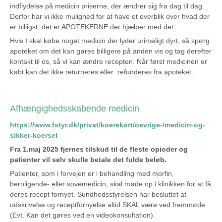
indflydelse på medicin priserne, der ændrer sig fra dag til dag.
Derfor har vi ikke mulighed for at have et overblik over hvad der
er billigst, det er APOTEKERNE der hjælper med det.
Hvis I skal købe noget medicin der lyder urimeligt dyrt, så spørg
apoteket om det kan gøres billigere på anden vis og tag derefter
kontakt til os, så vi kan ændre recepten. Når først medicinen er
købt kan det ikke returneres eller refunderes fra apoteket.
Afhængighedsskabende medicin
https://www.fstyr.dk/privat/koerekort/oevrige-/medicin-og-
sikker-koersel
Fra 1.maj 2025 fjernes tilskud til de fleste opioder og
patienter vil selv skulle betale det fulde beløb.
Patienter, som i forvejen er i behandling med morfin,
beroligende- eller sovemedicin, skal møde op i klinikken for at få
deres recept fornyet. Sundhedsstyrelsen har besluttet at
udskrivelse og receptfornyelse altid SKAL være ved fremmøde
(Evt. Kan det gøres ved en videokonsultation).