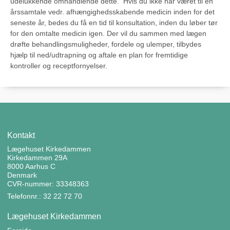
udelukkende omhandlende dette. Hvis du ikke har været til en
årssamtale vedr. afhængighedsskabende medicin inden for det
seneste år, bedes du få en tid til konsultation, inden du løber tør
for den omtalte medicin igen. Der vil du sammen med lægen
drøfte behandlingsmuligheder, fordele og ulemper, tilbydes
hjælp til ned/udtrapning og aftale en plan for fremtidige
kontroller og receptfornyelser.
Kontakt
Lægehuset Kirkedammen
Kirkedammen 29A
8000 Aarhus C
Denmark
CVR-nummer: 33348363
Telefonnr.: 32 22 72 70
Lægehuset Kirkedammen