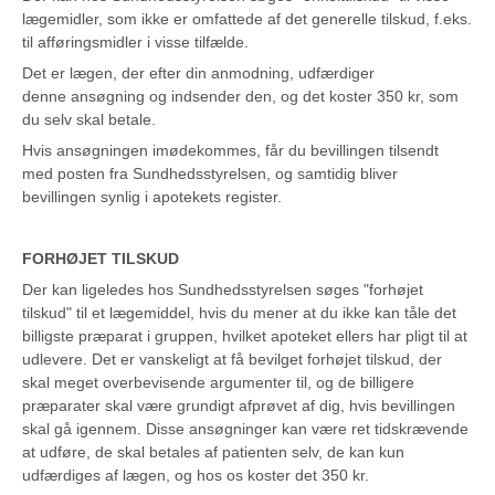
lægemidler, som ikke er omfattede af det generelle tilskud, f.eks.
til afføringsmidler i visse tilfælde.
Det er lægen, der efter din anmodning, udfærdiger
denne ansøgning og indsender den, og det koster 350 kr, som
du selv skal betale.
Hvis ansøgningen imødekommes, får du bevillingen tilsendt
med posten fra Sundhedsstyrelsen, og samtidig bliver
bevillingen synlig i apotekets register.
FORHØJET TILSKUD
Der kan ligeledes hos Sundhedsstyrelsen søges "forhøjet
tilskud" til et lægemiddel, hvis du mener at du ikke kan tåle det
billigste præparat i gruppen, hvilket apoteket ellers har pligt til at
udlevere. Det er vanskeligt at få bevilget forhøjet tilskud, der
skal meget overbevisende argumenter til, og de billigere
præparater skal være grundigt afprøvet af dig, hvis bevillingen
skal gå igennem. Disse ansøgninger kan være ret tidskrævende
at udføre, de skal betales af patienten selv, de kan kun
udfærdiges af lægen, og hos os koster det 350 kr.