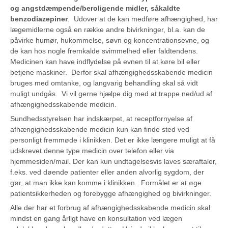
og angstdæmpende/beroligende midler, såkaldte
benzodiazepiner
. Udover at de kan medføre afhængighed, har
lægemidlerne også en række andre bivirkninger, bl.a. kan de
påvirke humør, hukommelse, søvn og koncentrationsevne, og
de kan hos nogle fremkalde svimmelhed eller faldtendens.
Medicinen kan have indflydelse på evnen til at køre bil eller
betjene maskiner. Derfor skal afhængighedsskabende medicin
bruges med omtanke, og langvarig behandling skal så vidt
muligt undgås. Vi vil gerne hjælpe dig med at trappe ned/ud af
afhængighedsskabende medicin.
Sundhedsstyrelsen har indskærpet, at receptfornyelse af
afhængighedsskabende medicin kun kan finde sted ved
personligt fremmøde i klinikken. Det er ikke længere muligt at få
udskrevet denne type medicin over telefon eller via
hjemmesiden/mail. Der kan kun undtagelsesvis laves særaftaler,
f.eks. ved døende patienter eller anden alvorlig sygdom, der
gør, at man ikke kan komme i klinikken. Formålet er at øge
patientsikkerheden og forebygge afhængighed og bivirkninger.
Alle der har et forbrug af afhængighedsskabende medicin skal
mindst en gang årligt have en konsultation ved lægen