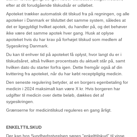
efter at dit forudgående tilskudsår er udløbet.
Apoteket trækker automatisk dit tilskud fra på regningen, og alle
apoteker i Danmark er tilsluttet det samme system, således at
det er ligegyldigt hvilket apotek, du handler på, og det behøver
ikke være det samme apotek hver gang. Husk at oplyse
apoteket hvis du har krav på forhøjet tilskud som medlem af
Sygesikring Danmark.
Du kan til enhver tid på apoteket få oplyst, hvor langt du er i
tilskudsåret, altså hvilken procentsats du aktuelt står på, samt
hvilken dato du starter forfra igen. Dette fremgår også af din
kvittering fra apoteket, når du har købt receptpligtig medicin.
Den seneste regulering betyder, at en borgers egenbetaling for
medicin i 2024 maksimalt kan være X kr. Hvis borgeren har
udgifter til medicin over dette beløb, dækkes det af
sygesikringen.
Grænserne for medicintilskud reguleres en gang årligt.
ENKELTTILSKUD
Der kan hos Sundhedsstyrelsen søges "enkelttilskud" til visse