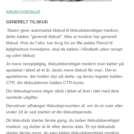
Medicintilskud
GENERELT TILSKUD
Staten giver automatisk tilskud til tilskudsberettiget medicin,
dette kaldes "generelt tilskud". Ikke al medicin har generelt
tilskud. Hvis du f.eks. har brug for en lille pakke Pamol til
lejlighedsvis hovedpine, skal de købes i håndkøb uden recept
og uden tilskud.
Jo mere receptpligtig, tilskudsberettiget medicin man køber på
apoteket i løbet af et år, desto mere tilskud får man. Det er
apotekerne, der holder styr på dette, og deres register kaldes
CTR, din tilskudskonto kaldes CTR-konto.
Din tilskudsprocent stiger altså i løbet af året i takt med dine
samlede udgifter.
Derudover afhænger tilskudsprocenten af, om du er over eller
under 18 år ved starten af din tilskudsperiode.
Dit tilskudsår starter første gang, du køber tilskudsberettiget
medicin, og slutter ét år efter denne dato. Et nyt tilskudsår
starter første gang, du igen køber tilskudsberettiget medicin,