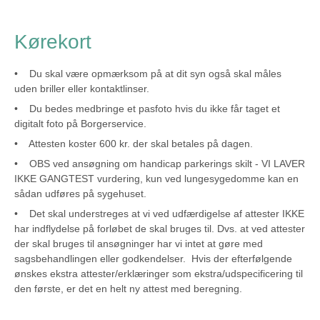
Kørekort
• Du skal være opmærksom på at dit syn også skal måles
uden briller eller kontaktlinser.
• Du bedes medbringe et pasfoto hvis du ikke får taget et
digitalt foto på Borgerservice.
• Attesten koster 600 kr. der skal betales på dagen.
• OBS ved ansøgning om handicap parkerings skilt - VI LAVER
IKKE GANGTEST vurdering, kun ved lungesygedomme kan en
sådan udføres på sygehuset.
• Det skal understreges at vi ved udfærdigelse af attester IKKE
har indflydelse på forløbet de skal bruges til. Dvs. at ved attester
der skal bruges til ansøgninger har vi intet at gøre med
sagsbehandlingen eller godkendelser. Hvis der efterfølgende
ønskes ekstra attester/erklæringer som ekstra/udspecificering til
den første, er det en helt ny attest med beregning.